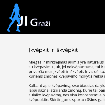
Įkvėpkit ir iškvėpkit
Miegas ir mirksėjimas akimis yra natūralūs 
su kvėpavimu. Juk, jei nekvėpuotume, tai 
priverčia mus įkvėpti ir iškvėpti. Ir vis dėl t
kuriems žmonės kvėpavimo mokytis reikia i
Kalbant apie kvėpavimą, svarbiausias dalyka
labai dažnai atsiranda žmonių, kurie tai p
sulaiko kvėpavimą, nes visa koncentracija bū
kvėpuokite. Skirtingoms sporto rūšims galima