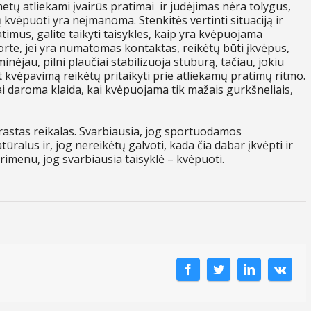
ų metų atliekami įvairūs pratimai ir judėjimas nėra tolygus,
tų kvėpuoti yra neįmanoma. Stenkitės vertinti situaciją ir
timus, galite taikyti taisykles, kaip yra kvėpuojama
orte, jei yra numatomas kontaktas, reikėtų būti įkvėpus,
minėjau, pilni plaučiai stabilizuoja stuburą, tačiau, jokiu
t kvėpavimą reikėtų pritaikyti prie atliekamų pratimų ritmo.
ai daroma klaida, kai kvėpuojama tik mažais gurkšneliais,
astas reikalas. Svarbiausia, jog sportuodamos
ralus ir, jog nereikėtų galvoti, kada čia dabar įkvėpti ir
primenu, jog svarbiausia taisyklė – kvėpuoti.