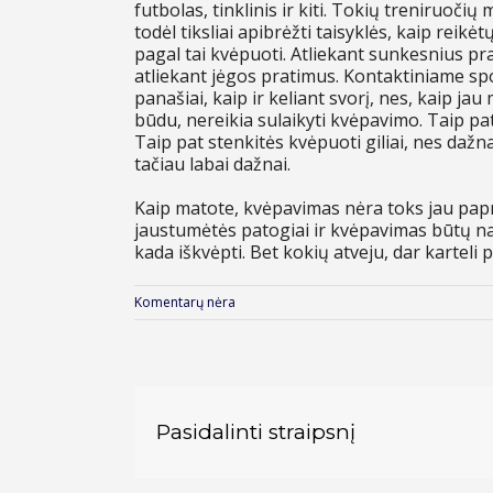
futbolas, tinklinis ir kiti. Tokių treniruoči
todėl tiksliai apibrėžti taisyklės, kaip reikė
pagal tai kvėpuoti. Atliekant sunkesnius pra
atliekant jėgos pratimus. Kontaktiniame sp
panašiai, kaip ir keliant svorį, nes, kaip jau 
būdu, nereikia sulaikyti kvėpavimo. Taip pa
Taip pat stenkitės kvėpuoti giliai, nes dažn
tačiau labai dažnai.
Kaip matote, kvėpavimas nėra toks jau papr
jaustumėtės patogiai ir kvėpavimas būtų natū
kada iškvėpti. Bet kokių atveju, dar karteli 
Komentarų nėra
Pasidalinti straipsnį