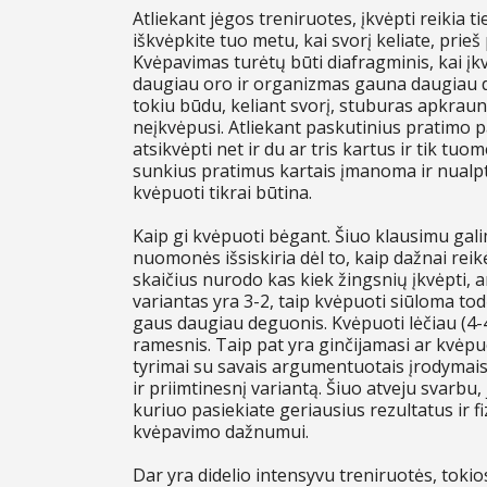
Atliekant jėgos treniruotes, įkvėpti reikia ti
iškvėpkite tuo metu, kai svorį keliate, prieš 
Kvėpavimas turėtų būti diafragminis, kai įk
daugiau oro ir organizmas gauna daugiau degu
tokiu būdu, keliant svorį, stuburas apkraun
neįkvėpusi. Atliekant paskutinius pratimo p
atsikvėpti net ir du ar tris kartus ir tik tuom
sunkius pratimus kartais įmanoma ir nual
kvėpuoti tikrai būtina.
Kaip gi kvėpuoti bėgant. Šiuo klausimu gali
nuomonės išsiskiria dėl to, kaip dažnai reikė
skaičius nurodo kas kiek žingsnių įkvėpti, an
variantas yra 3-2, taip kvėpuoti siūloma to
gaus daugiau deguonis. Kvėpuoti lėčiau (4-4)
ramesnis. Taip pat yra ginčijamasi ar kvėpuoti
tyrimai su savais argumentuotais įrodymais
ir priimtinesnį variantą. Šiuo atveju svarbu,
kuriuo pasiekiate geriausius rezultatus ir fizi
kvėpavimo dažnumui.
Dar yra didelio intensyvu treniruotės, tokios 