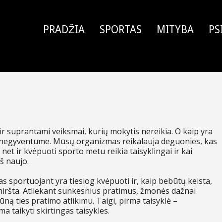
PRADŽIA
SPORTAS
MITYBA
PS
ir suprantami veiksmai, kurių mokytis nereikia. O kaip yra
ir negyventume. Mūsų organizmas reikalauja deguonies, kas
o, net ir kvėpuoti sporto metu reikia taisyklingai ir kai
š naujo.
s sportuojant yra tiesiog kvėpuoti ir, kaip bebūtų keista,
amiršta. Atliekant sunkesnius pratimus, žmonės dažnai
ną ties pratimo atlikimu. Taigi, pirma taisyklė –
 taikyti skirtingas taisykles.