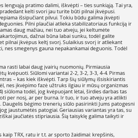
es lengvąją pratimo dalimi, iškvėpti – ties sunkiąją. Tai yra,
pradedant kelti svori jau turite būti pilnai įkvėpusi.
vepiama išsipučiant pilvui. Tokiu būdu galima įkvėpti
onies. Pilni plaučiai atlieka stabilizatoriaus funkciją ir
amas daug mažiau, nei tuo atveju, jei keltumėte
akartojimus, dažnai būna labai sunku, todėl galite
et pilnai įkvėpus keltį svorį. Sulaikius svorį ir atliekant
pti, nes smegenys gauna nepakankamai deguonis. Todėl
ma rasti labai daug įvairių nuomonių. Pirmiausia
tų kvėpuoti. Siūlomi variantai 2-2, 3-2, 3-3, 4-4. Pirmas
tras – kas kiek iškvėpti. Tarp šių siūlymų išsiskiriantis
dėl, nes įkvėpimo fazė užtruks ilgiau ir mūsų organizmas
 siūloma todėl, jog kvėpuojant lėtai, širdies darbas tas
 per nosį, ar per burna. Ir tuo, ir tuo atveju yra atlikti
. Daugelis bėgimo trenerių siūlo pasirinkti Jums patogesni
 jog jaustumėtės patogiai. Geriausias variantas yra tas, su
škai jaučiatės stipriausia. Šią taisyklę galima taikyti ir
kaip TRX, ratu ir t.t. ar sporto žaidimai: krepšinis,