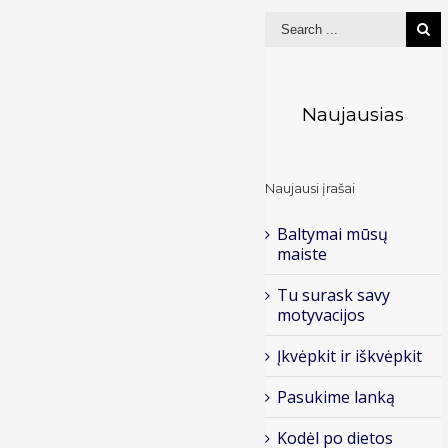
Naujausias
Naujausi įrašai
Baltymai mūsų
maiste
Tu surask savy
motyvacijos
Įkvėpkit ir iškvėpkit
Pasukime lanką
Kodėl po dietos