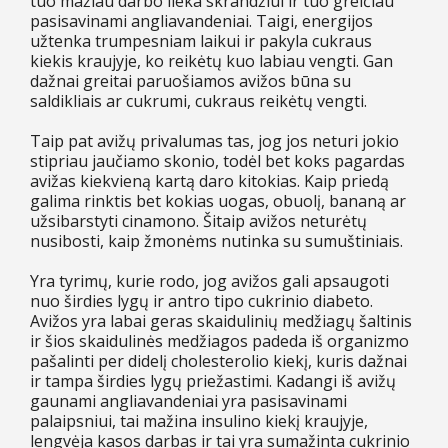
tuo mažiau darbo lieka skrandžiui ir tuo greičiau
pasisavinami angliavandeniai. Taigi, energijos
užtenka trumpesniam laikui ir pakyla cukraus
kiekis kraujyje, ko reikėtų kuo labiau vengti. Gan
dažnai greitai paruošiamos avižos būna su
saldikliais ar cukrumi, cukraus reikėtų vengti.
Taip pat avižų privalumas tas, jog jos neturi jokio
stipriau jaučiamo skonio, todėl bet koks pagardas
avižas kiekvieną kartą daro kitokias. Kaip priedą
galima rinktis bet kokias uogas, obuolį, bananą ar
užsibarstyti cinamono. Šitaip avižos neturėtų
nusibosti, kaip žmonėms nutinka su sumuštiniais.
Yra tyrimų, kurie rodo, jog avižos gali apsaugoti
nuo širdies lygų ir antro tipo cukrinio diabeto.
Avižos yra labai geras skaidulinių medžiagų šaltinis
ir šios skaidulinės medžiagos padeda iš organizmo
pašalinti per didelį cholesterolio kiekį, kuris dažnai
ir tampa širdies lygų priežastimi. Kadangi iš avižų
gaunami angliavandeniai yra pasisavinami
palaipsniui, tai mažina insulino kiekį kraujyje,
lengvėja kasos darbas ir tai yra sumažinta cukrinio