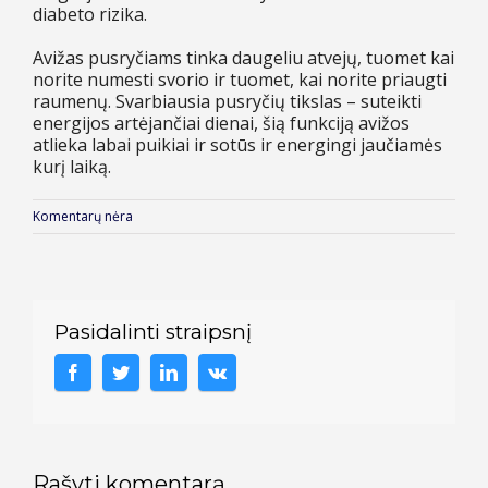
diabeto rizika.
Avižas pusryčiams tinka daugeliu atvejų, tuomet kai
norite numesti svorio ir tuomet, kai norite priaugti
raumenų. Svarbiausia pusryčių tikslas – suteikti
energijos artėjančiai dienai, šią funkciją avižos
atlieka labai puikiai ir sotūs ir energingi jaučiamės
kurį laiką.
Komentarų nėra
Pasidalinti straipsnį
Rašyti komentarą