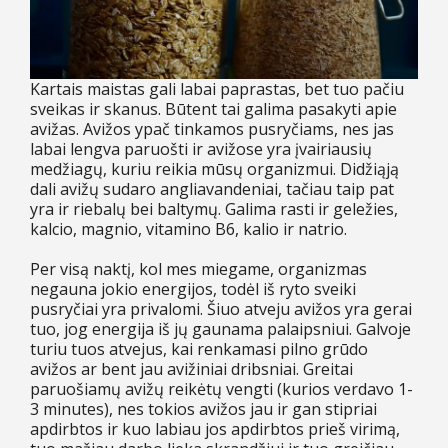
Kartais maistas gali labai paprastas, bet tuo pačiu
sveikas ir skanus. Būtent tai galima pasakyti apie
avižas. Avižos ypač tinkamos pusryčiams, nes jas
labai lengva paruošti ir avižose yra įvairiausių
medžiagų, kuriu reikia mūsų organizmui. Didžiąją
dali avižų sudaro angliavandeniai, tačiau taip pat
yra ir riebalų bei baltymų. Galima rasti ir geležies,
kalcio, magnio, vitamino B6, kalio ir natrio.
Per visą naktį, kol mes miegame, organizmas
negauna jokio energijos, todėl iš ryto sveiki
pusryčiai yra privalomi. Šiuo atveju avižos yra gerai
tuo, jog energija iš jų gaunama palaipsniui. Galvoje
turiu tuos atvejus, kai renkamasi pilno grūdo
avižos ar bent jau avižiniai dribsniai. Greitai
paruošiamų avižų reikėtų vengti (kurios verdavo 1-
3 minutes), nes tokios avižos jau ir gan stipriai
apdirbtos ir kuo labiau jos apdirbtos prieš virimą,